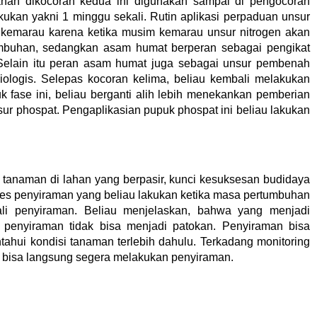
han dikocoran kedua ini digunakan sampai di pengocoran
akukan yakni 1 minggu sekali. Rutin aplikasi perpaduan unsur
kemarau karena ketika musim kemarau unsur nitrogen akan
mbuhan, sedangkan asam humat berperan sebagai pengikat
 Selain itu peran asam humat juga sebagai unsur pembenah
biologis. Selepas kocoran kelima, beliau kembali melakukan
 fase ini, beliau berganti alih lebih menekankan pemberian
 phospat. Pengaplikasian pupuk phospat ini beliau lakukan
tanaman di lahan yang berpasir, kunci kesuksesan budidaya
ses penyiraman yang beliau lakukan ketika masa pertumbuhan
ali penyiraman. Beliau menjelaskan, bahwa yang menjadi
it penyiraman tidak bisa menjadi patokan. Penyiraman bisa
tahui kondisi tanaman terlebih dahulu. Terkadang monitoring
r bisa langsung segera melakukan penyiraman.