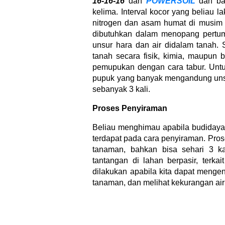
16-16-16
dan
POWERSOIL
dan ba
kelima. Interval kocor yang beliau l
nitrogen dan asam humat di musim 
dibutuhkan dalam menopang pertu
unsur hara dan air didalam tanah.
tanah secara fisik, kimia, maupun 
pemupukan dengan cara tabur. Untuk
pupuk yang banyak mengandung unsur
sebanyak 3 kali.
Proses Penyiraman
Beliau menghimau apabila budidaya 
terdapat pada cara penyiraman. Pro
tanaman, bahkan bisa sehari 3 k
tantangan di lahan berpasir, terka
dilakukan apabila kita dapat mengen
tanaman, dan melihat kekurangan ai