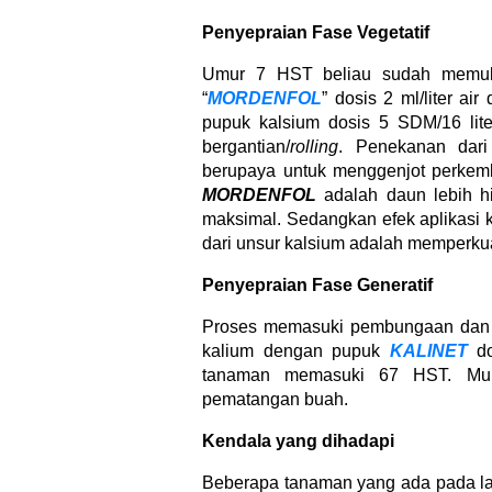
Penyepraian Fase Vegetatif
Umur 7 HST beliau sudah memul
“
MORDENFOL
” dosis 2 ml/liter a
pupuk kalsium dosis 5 SDM/16 liter
bergantian/
rolling
. Penekanan dar
berupaya untuk menggenjot perkemb
MORDENFOL
adalah daun lebih hi
maksimal. Sedangkan efek aplikasi 
dari unsur kalsium adalah memperku
Penyepraian Fase Generatif
Proses memasuki pembungaan dan p
kalium dengan pupuk
KALINET
d
tanaman memasuki 67 HST. Mulai
pematangan buah.
Kendala yang dihadapi
Beberapa tanaman yang ada pada lah