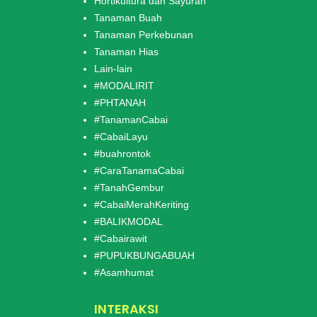
Hortikultura dan Sayuran
Tanaman Buah
Tanaman Perkebunan
Tanaman Hias
Lain-lain
#MODALIRIT
#PHTANAH
#TanamanCabai
#CabaiLayu
#buahrontok
#CaraTanamaCabai
#TanahGembur
#CabaiMerahKeriting
#BALIKMODAL
#Cabairawit
#PUPUKBUNGABUAH
#Asamhumat
INTERAKSI