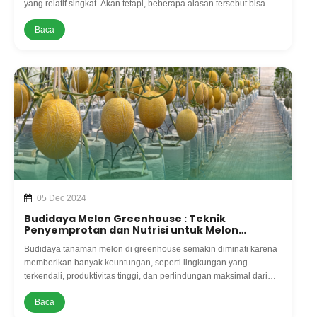
yang relatif singkat. Akan tetapi, beberapa alasan tersebut bisa
dikatakan berhasil apabila kita mampu mempersiapkannya secara
Baca
baik.
05 Dec 2024
Budidaya Melon Greenhouse : Teknik
Penyemprotan dan Nutrisi untuk Melon
Premium
Budidaya tanaman melon di greenhouse semakin diminati karena
memberikan banyak keuntungan, seperti lingkungan yang
terkendali, produktivitas tinggi, dan perlindungan maksimal dari
faktor cuaca maupun hama.
Baca