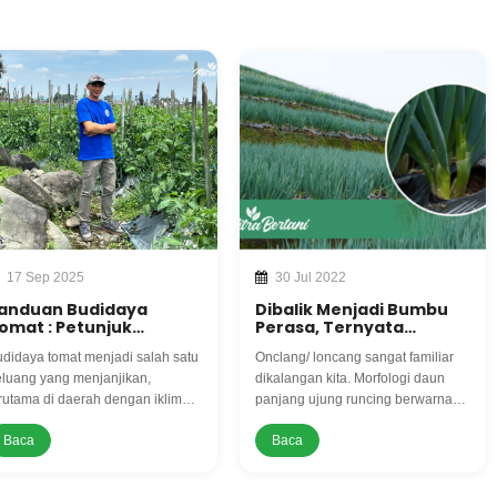
17 Sep 2025
30 Jul 2022
anduan Budidaya
Dibalik Menjadi Bumbu
omat : Petunjuk
Perasa, Ternyata
emupukan dan
Onclang Mudah
didaya tomat menjadi salah satu
Onclang/ loncang sangat familiar
erawatan Untuk Hasil
dibudidayakan
aksimal
luang yang menjanjikan,
dikalangan kita. Morfologi daun
rutama di daerah dengan iklim
panjang ujung runcing berwarna
juk dan tanah subur seperti
hijau dan berongga. Termasuk
Baca
Baca
nosobo. Tomat dikenal sebagai
tanaman yang mudah
moditas hortikultura yang
dibudidayakan
miliki permintaan tinggi, baik