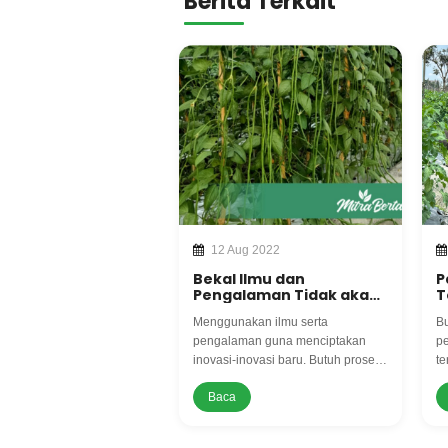
Berita Terkait
12 Aug 2022
Bekal Ilmu dan
P
Pengalaman Tidak akan
T
Berbohong, Inovasi Baru
P
Menggunakan ilmu serta
Bu
Budidaya Tanaman
P
Kacang.
M
pengalaman guna menciptakan
pe
inovasi-inovasi baru. Butuh proses
te
yang cukup lama tetapi akan
se
Baca
sebanding dengan hasil panen
Wo
yang optimal.
ko
me