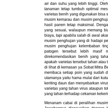
air dan suhu yang lebih tinggi. Ole
tanaman tetap tumbuh optimal mesk
varietas benih yang digunakan bis
musim kemarau dan musim penghujan
hasil panen tetap maksimal. Denga
yang sesuai, walaupun memang biay
biaya, tapi apabila salah di awal ak
musim penghujan yang di hadapi peta
musim penghujan kelembaban tin
patogen tersebut lebih masif
direkomendasikan benih yang taha
apakah varietas tersebut tahan atau t
di lihat di kemasan ya Sobat Mitra Be
membaca setiap poin yang sudah di
utamanya yaitu hama mulai dari kut
keriting daun dan menyebarkan viru
varietas yang tahan virus ataupun to
yang tahan terhadap cekaman kekeri
Menanam cabai di peralihan musim 