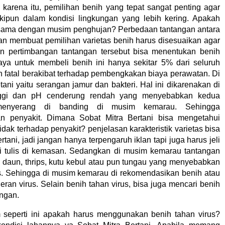
h karena itu, pemilihan benih yang tepat sangat penting agar
ipun dalam kondisi lingkungan yang lebih kering. Apakah
a sama dengan musim penghujan? Perbedaan tantangan antara
 membuat pemilihan varietas benih harus disesuaikan agar
n pertimbangan tantangan tersebut bisa menentukan benih
a untuk membeli benih ini hanya sekitar 5% dari seluruh
an fatal berakibat terhadap pembengkakan biaya perawatan. Di
ni yaitu serangan jamur dan bakteri. Hal ini dikarenakan di
ggi dan pH cenderung rendah yang menyebabkan kedua
 menyerang di banding di musim kemarau. Sehingga
n penyakit. Dimana Sobat Mitra Bertani bisa mengetahui
idak terhadap penyakit? penjelasan karakteristik varietas bisa
rtani, jadi jangan hanya terpengaruh iklan tapi juga harus jeli
 tulis di kemasan. Sedangkan di musim kemarau tantangan
u daun, thrips, kutu kebul atau pun tungau yang menyebabkan
s. Sehingga di musim kemarau di rekomendasikan benih atau
leran virus. Selain benih tahan virus, bisa juga mencari benih
ngan.
seperti ini apakah harus menggunakan benih tahan virus?