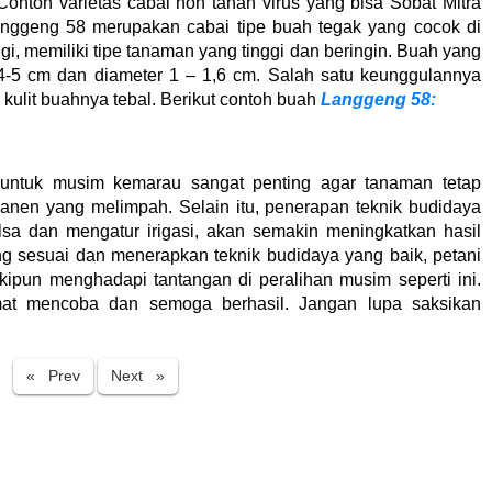
Contoh varietas cabai non tahan virus yang bisa Sobat Mitra
anggeng 58 merupakan cabai tipe buah tegak yang cocok di
gi, memiliki tipe tanaman yang tinggi dan beringin. Buah yang
 4-5 cm dan diameter 1 – 1,6 cm. Salah satu keunggulannya
 kulit buahnya tebal. Berikut contoh buah
Langgeng 58:
t untuk musim kemarau sangat penting agar tanaman tetap
anen yang melimpah. Selain itu, penerapan teknik budidaya
lsa dan mengatur irigasi, akan semakin meningkatkan hasil
g sesuai dan menerapkan teknik budidaya yang baik, petani
ipun menghadapi tantangan di peralihan musim seperti ini.
lamat mencoba dan semoga berhasil. Jangan lupa saksikan
Previous
Next
« Prev
Next »