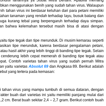
ondisi lahannya ya Sobat Mitra Bertani. Apabila memang
jibkan menggunakan benih yang sudah tahan virus. Walaupun
h tahan virus ini berdasar keluhan dari para petani memiliki
 tahan tanaman yang rendah terhadap layu, busuk batang dan
h juga kurang tebal yang berpengaruh terhadap daya simpan.
an bahwa kelemahan tersebut masih bisa di atasi dengan
 yaitu tipe tegak dan tipe merunduk. Di musim kemarau seperti
dasikan tipe merunduk, karena berdasar pengalaman petani,
tau hasil akhir yang lebih tinggi di banding tipe tegak. Selain
uk cenderung lebih cepat memerah di banding tipe tegak atau
pat. Contoh varietas tahan virus yang sudah pernah Mitra
an yaitu varietas
Absolut 69
dan Angkasa 89. Berikut adalah
sebut yang tertera pada kemasan:
ai tahan virus yang mampu tumbuh di semua dataran, dengan
kter buah dari varietas ini yaitu memiliki panjang mulai dari
,2 cm. Berat buah sekitar 2,4 – 2,7 gram. Berikut contoh buah