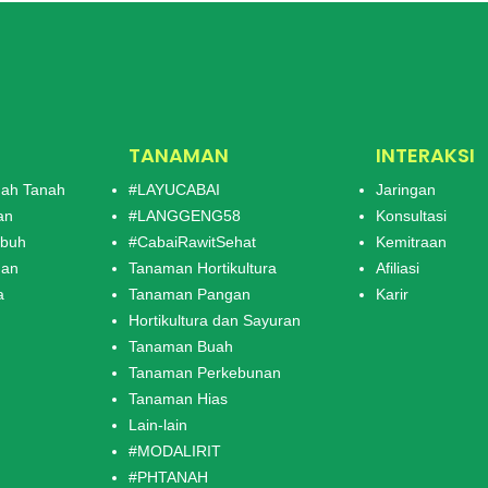
tuk konsumsi rumah tangga
aupun kebut
TANAMAN
INTERAKSI
ah Tanah
#LAYUCABAI
Jaringan
an
#LANGGENG58
Konsultasi
mbuh
#CabaiRawitSehat
Kemitraan
man
Tanaman Hortikultura
Afiliasi
a
Tanaman Pangan
Karir
Hortikultura dan Sayuran
Tanaman Buah
Tanaman Perkebunan
Tanaman Hias
Lain-lain
#MODALIRIT
#PHTANAH