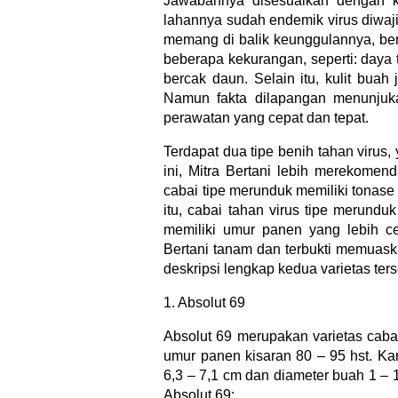
Jawabannya disesuaikan dengan k
lahannya sudah endemik virus diwa
memang di balik keunggulannya, beni
beberapa kekurangan, seperti: daya
bercak daun. Selain itu, kulit bua
Namun fakta dilapangan menunjuk
perawatan yang cepat dan tepat.
Terdapat dua tipe benih tahan virus,
ini, Mitra Bertani lebih merekomen
cabai tipe merunduk memiliki tonase a
itu, cabai tahan virus tipe merund
memiliki umur panen yang lebih ce
Bertani tanam dan terbukti memuask
deskripsi lengkap kedua varietas ter
1. Absolut 69
Absolut 69 merupakan varietas cab
umur panen kisaran 80 – 95 hst. Kara
6,3 – 7,1 cm dan diameter buah 1 – 1
Absolut 69: