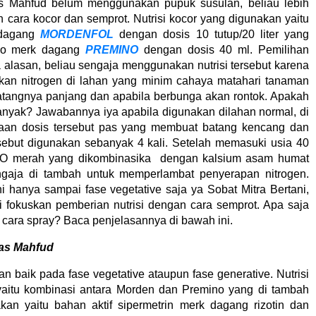
 Mahfud belum menggunakan pupuk susulan, beliau lebih
n cara kocor dan semprot. Nutrisi kocor yang digunakan yaitu
 dagang
MORDENFOL
dengan dosis 10 tutup/20 liter yang
no merk dagang
PREMINO
dengan dosis 40 ml. Pemilihan
pa alasan, beliau sengaja menggunakan nutrisi tersebut karena
kan nitrogen di lahan yang minim cahaya matahari tanaman
batangnya panjang dan apabila berbunga akan rontok. Apakah
banyak? Jawabannya iya apabila digunakan dilahan normal, di
aan dosis tersebut pas yang membuat batang kencang dan
sebut digunakan sebanyak 4 kali. Setelah memasuki usia 40
KNO merah yang dikombinasika dengan kalsium asam humat
ngaja di tambah untuk memperlambat penyerapan nitrogen.
ni hanya sampai fase vegetative saja ya Sobat Mitra Bertani,
i fokuskan pemberian nutrisi dengan cara semprot. Apa saja
n cara spray? Baca penjelasannya di bawah ini.
as Mahfud
 baik pada fase vegetative ataupun fase generative. Nutrisi
 yaitu kombinasi antara Morden dan Premino yang di tambah
nakan yaitu bahan aktif sipermetrin merk dagang rizotin dan