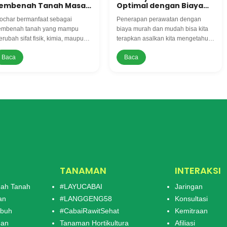
embenah Tanah Masa
Optimal dengan Biaya
epan Pertanian
Murah dan Tanpa
ochar bermanfaat sebagai
Penerapan perawatan dengan
Fungisida
embenah tanah yang mampu
biaya murah dan mudah bisa kita
rubah sifat fisik, kimia, maupun
terapkan asalkan kita mengetahui
ologis tanah. Sehingga mampu
kiatnya dengan benar, seperti
Baca
Baca
ningkatkan kesuburan tanah
pemupukan yang tepat jenis dan
ng menjadikan media baik untuk
dosis, pengelolaan air, dan
ertumbuhan tanaman.
pengendalian hama dan penyakit.
TANAMAN
INTERAKSI
ah Tanah
#LAYUCABAI
Jaringan
an
#LANGGENG58
Konsultasi
mbuh
#CabaiRawitSehat
Kemitraan
man
Tanaman Hortikultura
Afiliasi