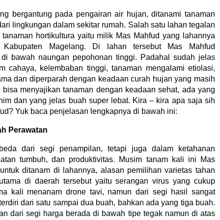
ng bergantung pada pengairan air hujan, ditanami tanaman
ari lingkungan dalam sekitar rumah. Salah satu lahan tegalan
tanaman hortikultura yaitu milik Mas Mahfud yang lahannya
i Kabupaten Magelang. Di lahan tersebut Mas Mahfud
di bawah naungan pepohonan tinggi. Padahal sudah jelas
im cahaya, kelembaban tinggi, tanaman mengalami etiolasi,
 lama dan diperparah dengan keadaan curah hujan yang masih
 bisa menyajikan tanaman dengan keadaan sehat, ada yang
m dan yang jelas buah super lebat. Kira – kira apa saja sih
ud? Yuk baca penjelasan lengkapnya di bawah ini:
lah Perawatan
beda dari segi penampilan, tetapi juga dalam ketahanan
patan tumbuh, dan produktivitas. Musim tanam kali ini Mas
 untuk ditanam di lahannya, alasan pemilihan varietas tahan
tama di daerah tersebut yaitu serangan virus yang cukup
a kali menanam drone tavi, namun dari segi hasil sangat
erdiri dari satu sampai dua buah, bahkan ada yang tiga buah.
an dari segi harga berada di bawah tipe tegak namun di atas