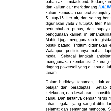
bahan aktif imidacloprid. Sedangkan
dan kalium cair merk dagang
KALIN
kalium kemudian semprot selanjutny
5 tutup/16 liter air, dan seiring b
digunakan yaitu 7 tutup/16 liter. K
pertumbuhan pupus, dan supaya
penggunaan kalinet ini alhamdulill
Mahfud juga menggunakan fungisida 
busuk batang. Tridium digunakan 4
Walaupun pestisidanya mahal, tap
modal. Sebagai langkah antisip
menggunakan kombinasi 2 karung 
dagang powersoil yang di tabur di 
tanam.
Dalam budidaya tanaman, tidak ad
belajar dan beradaptasi. Setiap
ketekunan, dan kesabaran. Imposibl
cabai. Dan faktanya dengan terus
lahan tegalan yang sangat dihindar
selamat dan semangat mencoba. Sem