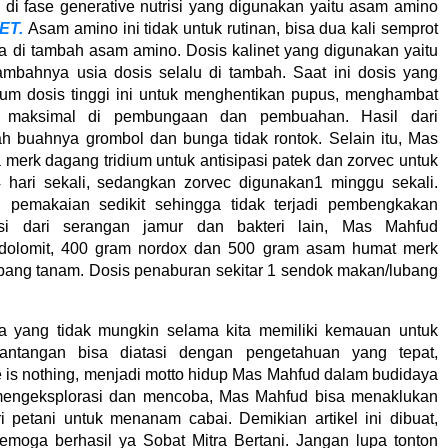
 di fase generative nutrisi yang digunakan yaitu asam amino
ET.
Asam amino ini tidak untuk rutinan, bisa dua kali semprot
a di tambah asam amino. Dosis kalinet yang digunakan yaitu
ertambahnya usia dosis selalu di tambah. Saat ini dosis yang
alium dosis tinggi ini untuk menghentikan pupus, menghambat
 maksimal di pembungaan dan pembuahan. Hasil dari
ah buahnya grombol dan bunga tidak rontok. Selain itu, Mas
merk dagang tridium untuk antisipasi patek dan zorvec untuk
 hari sekali, sedangkan zorvec digunakan1 minggu sekali.
i pemakaian sedikit sehingga tidak terjadi pembengkakan
asi dari serangan jamur dan bakteri lain, Mas Mahfud
dolomit, 400 gram nordox dan 500 gram asam humat merk
lubang tanam. Dosis penaburan sekitar 1 sendok makan/lubang
a yang tidak mungkin selama kita memiliki kemauan untuk
 tantangan bisa diatasi dengan pengetahuan yang tepat,
e is nothing, menjadi motto hidup Mas Mahfud dalam budidaya
 mengeksplorasi dan mencoba, Mas Mahfud bisa menaklukan
i petani untuk menanam cabai. Demikian artikel ini dibuat,
oga berhasil ya Sobat Mitra Bertani. Jangan lupa tonton