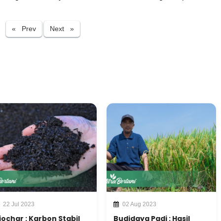
Previous
Next
« Prev
Next »
22 Jul 2023
02 Aug 2023
iochar : Karbon Stabil
Budidaya Padi : Hasil