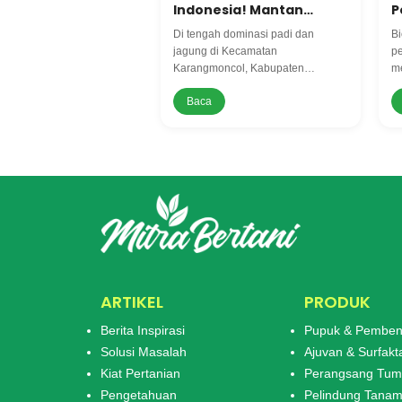
Indonesia! Mantan
P
Mahasiswa ini Jadi
D
Di tengah dominasi padi dan
Bi
Pelopor Budidaya Cabai
di Karangmoncol
jagung di Kecamatan
p
Karangmoncol, Kabupaten
me
Purbalingga, muncul sosok
bi
Baca
inspiratif yang berani menantang
me
arus. Khoirul Anam namanya.
ya
Beliau merupakan lulusan S1
p
Pertanian dari Universitas Jenderal
Soedirman, menjadi pelopor budid
ARTIKEL
PRODUK
Berita Inspirasi
Pupuk & Pemben
Solusi Masalah
Ajuvan & Surfakt
Kiat Pertanian
Perangsang Tu
Pengetahuan
Pelindung Tana