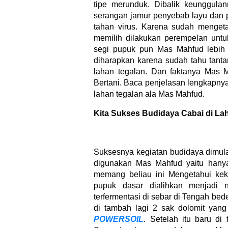
tipe merunduk. Dibalik keunggula
serangan jamur penyebab layu dan p
tahan virus. Karena sudah mengeta
memilih dilakukan perempelan untu
segi pupuk pun Mas Mahfud lebih b
diharapkan karena sudah tahu tanta
lahan tegalan. Dan faktanya Mas M
Bertani. Baca penjelasan lengkapnya
lahan tegalan ala Mas Mahfud.
Kita Sukses Budidaya Cabai di La
Suksesnya kegiatan budidaya dimula
digunakan Mas Mahfud yaitu hany
memang beliau ini Mengetahui keku
pupuk dasar dialihkan menjadi 
terfermentasi di sebar di Tengah b
di tambah lagi 2 sak dolomit ya
POWERSOIL
. Setelah itu baru di