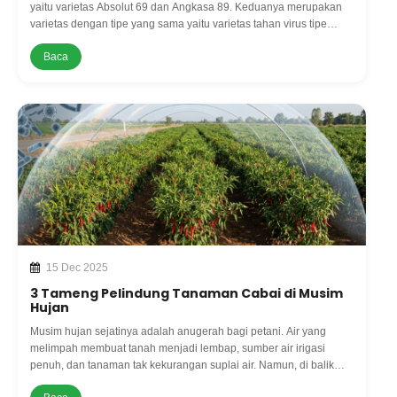
yaitu varietas Absolut 69 dan Angkasa 89. Keduanya merupakan
varietas dengan tipe yang sama yaitu varietas tahan virus tipe
merunduk, bahkan dari Perusahaan yang sama pula yaitu dari PT.
Baca
Be
15 Dec 2025
3 Tameng Pelindung Tanaman Cabai di Musim
Hujan
Musim hujan sejatinya adalah anugerah bagi petani. Air yang
melimpah membuat tanah menjadi lembap, sumber air irigasi
penuh, dan tanaman tak kekurangan suplai air. Namun, di balik
berkah itu, hujan juga bisa berubah menjadi ujian berat bahkan