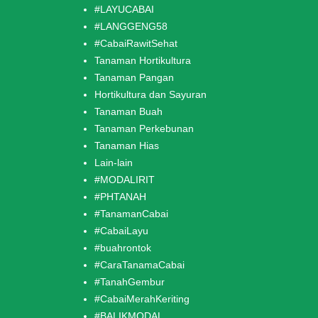
#LAYUCABAI
#LANGGENG58
#CabaiRawitSehat
Tanaman Hortikultura
Tanaman Pangan
Hortikultura dan Sayuran
Tanaman Buah
Tanaman Perkebunan
Tanaman Hias
Lain-lain
#MODALIRIT
#PHTANAH
#TanamanCabai
#CabaiLayu
#buahrontok
#CaraTanamaCabai
#TanahGembur
#CabaiMerahKeriting
#BALIKMODAL