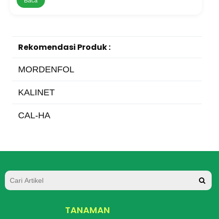
Baca
musibah bagi
Rekomendasi Produk :
MORDENFOL
KALINET
CAL-HA
TANAMAN