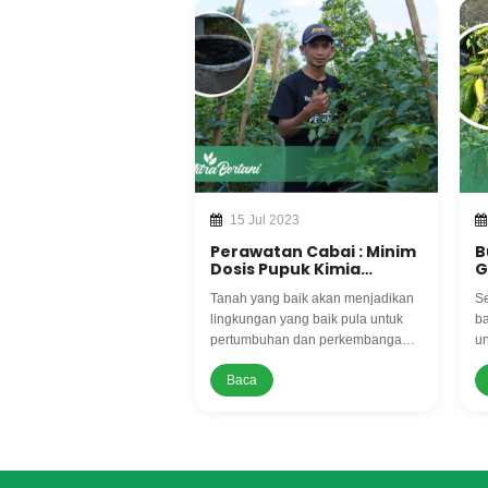
15 Jul 2023
Perawatan Cabai : Minim
B
Dosis Pupuk Kimia
G
Hasilnya Tidak Membuat
M
Tanah yang baik akan menjadikan
Se
Kecewa
P
P
lingkungan yang baik pula untuk
ba
pertumbuhan dan perkembangan
un
tanaman. Tanah yang baik akan
me
Baca
menyediakan asupan makanan
se
yang memenuhi untuk tanaman.