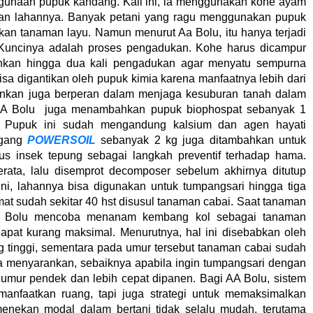
unaan pupuk kandang. Kali ini, ia menggunakan kohe ayam
pan lahannya. Banyak petani yang ragu menggunakan pupuk
an tanaman layu. Namun menurut Aa Bolu, itu hanya terjadi
t. Kuncinya adalah proses pengadukan. Kohe harus dicampur
ahkan hingga dua kali pengadukan agar menyatu sempurna
isa digantikan oleh pupuk kimia karena manfaatnya lebih dari
inkan juga berperan dalam menjaga kesuburan tanah dalam
 AA Bolu juga menambahkan pupuk biophospat sebanyak 1
. Pupuk ini sudah mengandung kalsium dan agen hayati
agang
POWERSOIL
sebanyak 2 kg juga ditambahkan untuk
gus insek tepung sebagai langkah preventif terhadap hama.
ata, lalu disemprot decomposer sebelum akhirnya ditutup
ni, lahannya bisa digunakan untuk tumpangsari hingga tiga
omat sudah sekitar 40 hst disusul tanaman cabai. Saat tanaman
A Bolu mencoba menanam kembang kol sebagai tanaman
apat kurang maksimal. Menurutnya, hal ini disebabkan oleh
 tinggi, sementara pada umur tersebut tanaman cabai sudah
a menyarankan, sebaiknya apabila ingin tumpangsari dengan
 umur pendek dan lebih cepat dipanen. Bagi AA Bolu, sistem
anfaatkan ruang, tapi juga strategi untuk memaksimalkan
nekan modal dalam bertani tidak selalu mudah, terutama