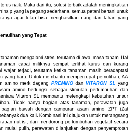
erus naik. Maka dari itu, solusi terbaik adalah meningkatkan
Prinsip yang ia pegang sederhana, semua petani bertani untuk
aranya agar tetap bisa menghasilkan uang dari lahan yang
Pemulihan yang Tepat
g tanaman mengalami stres, terutama di awal masa tanam. Hal
anaman cabai miliknya sempat terlihat kurus dan kurang
i wajar terjadi, terutama ketika tanaman masih beradaptasi
am yang baru. Untuk membantu mempercepat pemulihan, AA
am amino merk dagang
PREMINO
dan
VITARON SL
yang
 Asam amino berfungsi sebagai stimulan pertumbuhan dan
mentara Vitaron SL membantu melengkapi kebutuhan unsur
lihan. Tidak hanya bagian atas tanaman, perawatan juga
or bagian bawah dengan campuran asam amino, ZPT (Zat
banyak dua kali. Kombinasi ini ditujukan untuk merangsang
rapan nutrisi, dan mendorong pertumbuhan vegetatif secara
an mulai pulih, perawatan dilanjutkan dengan penyemprotan