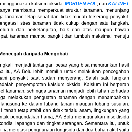
u menggunakan kalsium oksida,
MORDEN FOL
, dan
KALINET
iganya membantu memperkuat struktur tanaman, menunjang
ga tanaman tetap sehat dan tidak mudah terserang penyakit.
engatasi stres tanaman tidak cukup dengan satu langkah,
eluruh dan berkelanjutan, baik dari atas maupun bawah
epat, tanaman mampu bangkit dan tumbuh maksimal menuju
 Mencegah daripada Mengobati
ingkali menjadi tantangan besar yang bisa menurunkan hasil
ena itu, AA Bolu lebih memilih untuk melakukan pencegahan
gani penyakit saat sudah menyerang. Salah satu langkah
adalah penyemprotan kalsium oksida. Kalsium ini berperan
el tanaman, sehingga tanaman menjadi lebih tahan terhadap
a juga melakukan penguatan tanaman dengan menambahkan
ik langsung ke dalam lubang tanam maupun lubang susulan.
tanah tetap stabil dan tidak terlalu asam, lingkungan yang
Untuk pengendalian hama, AA Bolu menggunakan insektisida
kondisi lapangan dan tingkat serangan. Sementara itu, untuk
, ia merotasi penggunaan fungisida dari dua bahan aktif yaitu