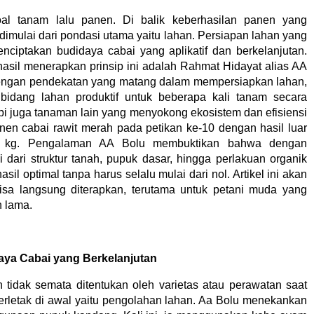
al tanam lalu panen. Di balik keberhasilan panen yang
imulai dari pondasi utama yaitu lahan. Persiapan lahan yang
ciptakan budidaya cabai yang aplikatif dan berkelanjutan.
rhasil menerapkan prinsip ini adalah Rahmat Hidayat alias AA
engan pendekatan yang matang dalam mempersiapkan lahan,
idang lahan produktif untuk beberapa kali tanam secara
api juga tanaman lain yang menyokong ekosistem dan efisiensi
nen cabai rawit merah pada petikan ke-10 dengan hasil luar
0 kg. Pengalaman AA Bolu membuktikan bahwa dengan
 dari struktur tanah, pupuk dasar, hingga perlakuan organik
sil optimal tanpa harus selalu mulai dari nol. Artikel ini akan
bisa langsung diterapkan, terutama untuk petani muda yang
n lama.
aya Cabai yang Berkelanjutan
 tidak semata ditentukan oleh varietas atau perawatan saat
 terletak di awal yaitu pengolahan lahan. Aa Bolu menekankan