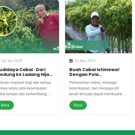
22 Jun 2024
01 Mar 2023
udidaya Cabai : Dari
Buah Cabai Istimewa!
edung ke Ladang Hijau,
Dengan Pola
antan Direktur Utama
Tumpangsari Tanaman
buah inspirasi bagi kita semua
Pemenuhan nutrisi, menjaga
erusahaan Mekah
Pepaya dan Jeruk
ulang Bertani
hwa selalu ada kesempatan
kelembapan, dan menjaga pH
tuk belajar dan berkembang,
tanah ternyata dapat membuahkan
skipun dari hal-hal yang tampak
tanaman cabai yang istimewa. Tiga
Baca
Baca
derhana seperti menanam cabai.
faktor penting inilah yang menjadi
nyawa hidup tidaknya tanaman.