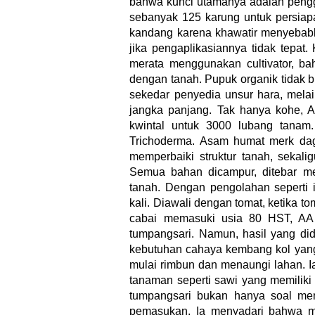
bahwa kunci utamanya adalah pengg
sebanyak 125 karung untuk persia
kandang karena khawatir menyebabk
jika pengaplikasiannya tidak tepa
merata menggunakan cultivator, b
dengan tanah. Pupuk organik tidak b
sekedar penyedia unsur hara, mela
jangka panjang. Tak hanya kohe,
kwintal untuk 3000 lubang tanam
Trichoderma. Asam humat merk d
memperbaiki struktur tanah, sekali
Semua bahan dicampur, ditebar mer
tanah. Dengan pengolahan seperti i
kali. Diawali dengan tomat, ketika t
cabai memasuki usia 80 HST, A
tumpangsari. Namun, hasil yang did
kebutuhan cahaya kembang kol yang
mulai rimbun dan menaungi lahan. I
tanaman seperti sawi yang memiliki
tumpangsari bukan hanya soal mem
pemasukan. Ia menyadari bahwa me