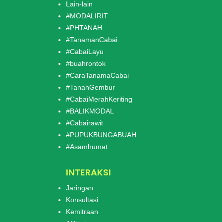
Lain-lain
#MODALIRIT
#PHTANAH
#TanamanCabai
#CabaiLayu
#buahrontok
#CaraTanamaCabai
#TanahGembur
#CabaiMerahKeriting
#BALIKMODAL
#Cabairawit
#PUPUKBUNGABUAH
#Asamhumat
INTERAKSI
Jaringan
Konsultasi
Kemitraan