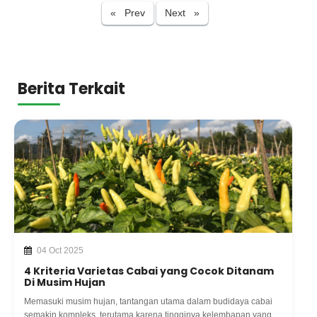
Previous
Next
« Prev
Next »
Berita Terkait
04 Oct 2025
4 Kriteria Varietas Cabai yang Cocok Ditanam
Di Musim Hujan
Memasuki musim hujan, tantangan utama dalam budidaya cabai
semakin kompleks, terutama karena tingginya kelembapan yang