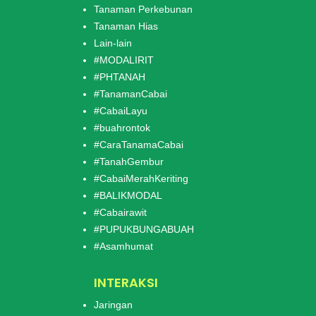
Tanaman Perkebunan
Tanaman Hias
Lain-lain
#MODALIRIT
#PHTANAH
#TanamanCabai
#CabaiLayu
#buahrontok
#CaraTanamaCabai
#TanahGembur
#CabaiMerahKeriting
#BALIKMODAL
#Cabairawit
#PUPUKBUNGABUAH
#Asamhumat
INTERAKSI
Jaringan