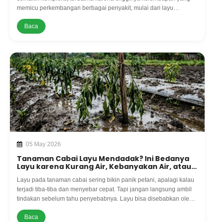
memicu perkembangan berbagai penyakit, mulai dari layu
fusarium, antraknosa, busuk daun hingga serangan bercak daun.
Baca
05 May 2026
Tanaman Cabai Layu Mendadak? Ini Bedanya
Layu karena Kurang Air, Kebanyakan Air, atau
Serangan Penya
Layu pada tanaman cabai sering bikin panik petani, apalagi kalau
terjadi tiba-tiba dan menyebar cepat. Tapi jangan langsung ambil
tindakan sebelum tahu penyebabnya. Layu bisa disebabkan oleh
kekurangan air, kelebihan air, atau bahkan serangan penyakit sep
Baca