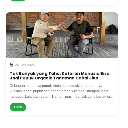
24 Dec 2025
Tak Banyak yang Tahu, Kotoran Manusia Bisa
Jadi Pupuk Organik Tanaman Cabai Jika
Diproses Dengan Ben
Di tengah mahalnya pupuk kimia dan semakin menurunnya
kualitas tanah, pupuk dan bahan organik kembali menjadi topik
hangat di kalangan petani. Namun, masih banyak yang bertanya,
sejauh mana pupuk organik benar-benar bekerja di lapangan?
Baca
Menjawab kegelisah