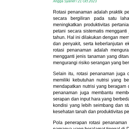
Angga Syarief / 21 Oct 2023
Rotasi penanaman adalah praktik p
secara bergiliran pada satu la
meningkatkan produktivitas pertan
petani secara sistematis menggant
tahun. Hal ini dilakukan dengan me
dan penyakit, serta keberlanjutan 
rotasi penanaman adalah mengur
mengganti jenis tanaman yang ditan
mengurangi risiko serangan yang ber
Selain itu, rotasi penanaman juga
memiliki kebutuhan nutrisi yang 
mendapatkan nutrisi yang beragam da
penanaman juga membantu membent
serapan dan input hara yang berbeda
kondisi yang lebih seimbang dan st
kesehatan tanah dan produktivitas p
Pola penerapan rotasi penanaman in
namanya yang beralamat tinggal di