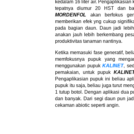
kedalam 16 liter air. Pengaplikasian
tepatnya diumur 20 HST dan ba
MORDENFOL
akan berfokus gen
memberikan efek yng cukup signifi
pada bagian daun. Daun jadi lebih
anakan jauh lebih berkembang pesa
produktivitas tanaman nantinya.
Ketika memasuki fase generatif, be
memfokusnya pupuk yang mengand
menggunakan pupuk
KALINET
, se
pemakaian, untuk pupuk
KALINE
Pengaplikasian pupuk ini beliau apl
pupuk itu saja, beliau juga turut men
1 tutup botol. Dengan aplikasi dua p
dan banyak. Dari segi daun pun jad
cekaman abiotic seperti angin.