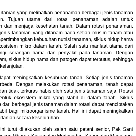
ertanian yang melibatkan penanaman berbagai jenis tanaman
han. Tujuan utama dari rotasi penanaman adalah untuk
ian dan menjaga kesehatan tanah. Dalam rotasi penanaman,
i jenis tanaman yang ditanam pada setiap musim tanam atau
mpertimbangkan kebutuhan nutrisi tanaman, siklus hidup hama
ekosistem mikro dalam tanah. Salah satu manfaat utama dari
angi serangan hama dan penyakit pada tanaman. Dengan
am, siklus hidup hama dan patogen dapat terputus, sehingga
kelanjutan.
 dapat meningkatkan kesuburan tanah. Setiap jenis tanaman
berbeda. Dengan melakukan rotasi penanaman, tanah dapat
n tidak terkuras habis oleh satu jenis tanaman saja. Rotasi
uk ekosistem mikro yang stabil di dalam tanah. Siklus
 dari berbagai jenis tanaman dalam rotasi dapat menciptakan
abil bagi mikroorganisme tanah. Hal ini dapat meningkatkan
ertanian secara keseluruhan.
i turut dilakukan oleh salah satu petani senior, Pak Sani
 Dusun Mbanar, Kecamatan Mertoyudan, Kabupaten Magelang.