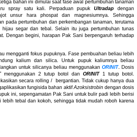
 ketiga bahan ini dimulai saat fase awal pertumbuhan tanaman
ru spray satu kali. Perpaduan pupuk
Ultradap
dengan
jot unsur hara phospat dan magnesiumnya. Sehingga
kan pada pertumbuhan dan perkembangan tanaman, terutama
 hijau segar dan tebal. Selain itu juga pertumbuhan tunas
t. Dengan begini, harapan Pak Sani berpengaruh terhadap
liau mengganti fokus pupuknya. Fase pembuahan beliau lebih
ung kalium dan silica. Untuk pupuk kaliumnya beliau
dangkan untuk silicanya beliau menggunakan
ORINIT
. Dosis
T
menggunakan 2 tutup botol dan
ORINIT
1 tutup botol.
ikasikan secara rolling / bergantian. Tidak cukup hanya dua
gaplikasikan fungisida bahan aktif
Azoksistrobin
dengan dosis
upuk ini, sepengamatan Pak Sani untuk bulir padi lebih berisi
i lebih tebal dan kokoh, sehingga tidak mudah roboh karena