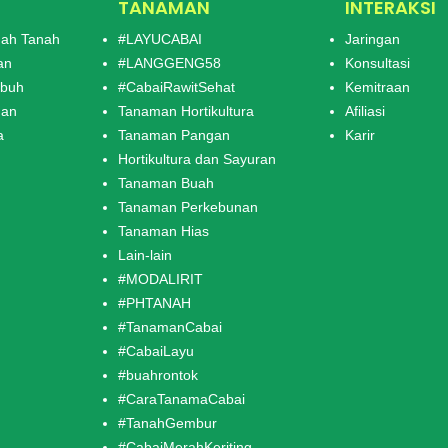
TANAMAN
INTERAKSI
ah Tanah
#LAYUCABAI
Jaringan
an
#LANGGENG58
Konsultasi
mbuh
#CabaiRawitSehat
Kemitraan
man
Tanaman Hortikultura
Afiliasi
a
Tanaman Pangan
Karir
Hortikultura dan Sayuran
Tanaman Buah
Tanaman Perkebunan
Tanaman Hias
Lain-lain
#MODALIRIT
#PHTANAH
#TanamanCabai
#CabaiLayu
#buahrontok
#CaraTanamaCabai
#TanahGembur
#CabaiMerahKeriting