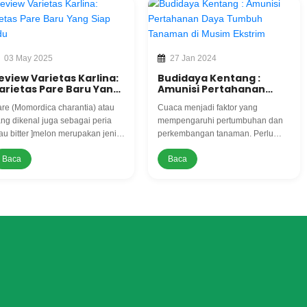
03 May 2025
27 Jan 2024
eview Varietas Karlina:
Budidaya Kentang :
arietas Pare Baru Yang
Amunisi Pertahanan
iap Diadu
Daya Tumbuh Tanaman
re (Momordica charantia) atau
Cuaca menjadi faktor yang
di Musim Ekstrim
ng dikenal juga sebagai peria
mempengaruhi pertumbuhan dan
au bitter ]melon merupakan jenis
perkembangan tanaman. Perlu
anaman semak semusim yang
selektif dalam perawatan terutama
Baca
Baca
mbuh menjalar atau merambat
bagian pemberian nutrisi.
engan menggunakan sulur yang
njang. Sulur tumbuh di samping
un yang sering membentuk
iral. T