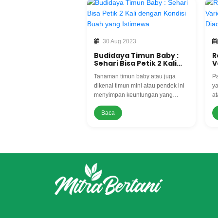
30 Aug 2023
Budidaya Timun Baby :
R
Sehari Bisa Petik 2 Kali
V
dengan Kondisi Buah
S
Tanaman timun baby atau juga
Pa
yang Istimewa
dikenal timun mini atau pendek ini
ya
menyimpan keuntungan yang
at
menarik saat menanamnya.
t
Baca
Menjadi pilihan yang
tu
menguntungkan bagi para petani
d
yang ingin menghasilkan hasil
pa
panen yang optimal.
da
sp