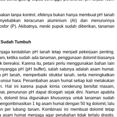
unakan tanpa kontrol, efeknya bukan hanya membuat pH tanah
nyebabkan keracunan aluminium (Al) dan menurunnya
fosfor (P). Akibatnya, meski pupuk sudah diberikan, tanaman
n Sudah Tumbuh
jaga kestabilan pH tanah tetap menjadi pekerjaan penting.
am, ketika sudah ada tanaman, penggunaan dolomit biasanya
 bereaksi. Karena itu, petani perlu menggunakan bahan lain
enyangga pH (pH buffer), salah satunya adalah asam humat.
 pH tanah, memperbaiki struktur tanah, serta meningkatkan
unsur hara. Penambahan asam humat setiap kali melakukan
n. Hal ini karena pupuk kimia cenderung bersifat masam,
t, penurunan pH dapat dicegah sejak dini. Namun apabila
, dolomit bisa digunakan khususnya untuk tanaman sudah
engombinasikan 1 kg asam humat dengan 50 kg dolomit, lalu
n per lubang tanam. Kombinasi ini membuat dolomit tetap
 asam humat menjaga agar perubahan tidak terlalu drastis.