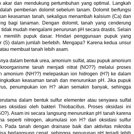
p akar dan mendukung pertumbuhan yang optimal. Langkah
adalah pemberian dolomit sebelum tanam. Dolomit berfungsi
kan keasaman tanah, sekaligus menambah kalsium (Ca) dan
ing bagi tanaman. Dengan dolomit, tanah yang cenderung
n tidak mudah mengalami penurunan pH secara drastis. Selain
alam memilih pupuk dasar. Hindari penggunaan pupuk yang
r (S) dalam jumlah berlebih. Mengapa? Karena kedua unsur
atau membuat tanah lebih asam.
snya dalam bentuk urea, amonium sulfat, atau pupuk amonium
kroorganisme tanah menjadi nitrat (NO??) melalui proses
, ion amonium (NH??) melepaskan ion hidrogen (H?) ke dalam
ningkatkan keasaman tanah dan menurunkan pH. Jika pupuk
nerus, penumpukan ion H? akan semakin banyak, sehingga
erutama dalam bentuk sulfur elementer atau senyawa sulfat
es oksidasi oleh bakteri Thiobacillus. Proses oksidasi ini
SO?). Asam ini secara langsung menurunkan pH tanah karena
seperti nitrogen, akumulasi ion H? dari oksidasi sulfur
 Pada tanah dengan drainase baik dan aktivitas mikroba
 bisa berlangsung cepat, sehingga penurunan pH terjadi lebih