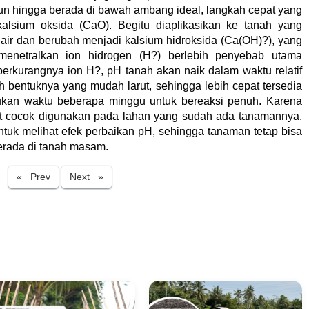
run hingga berada di bawah ambang ideal, langkah cepat yang
alsium oksida (CaO). Begitu diaplikasikan ke tanah yang
ir dan berubah menjadi kalsium hidroksida (Ca(OH)?), yang
 menetralkan ion hidrogen (H?) berlebih penyebab utama
rkurangnya ion H?, pH tanah akan naik dalam waktu relatif
h bentuknya yang mudah larut, sehingga lebih cepat tersedia
ukan waktu beberapa minggu untuk bereaksi penuh. Karena
ngat cocok digunakan pada lahan yang sudah ada tanamannya.
ntuk melihat efek perbaikan pH, sehingga tanaman tetap bisa
erada di tanah masam.
Previous
Next
« Prev
Next »