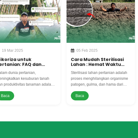
19 Mar 2025
05 Feb 2025
ikoriza untuk
Cara Mudah Sterilisasi
ertanian: FAQ dan
Lahan : Hemat Waktu
awaban atas
dan Biaya Pengeluaran.
lam dunia pertanian,
Sterilisasi lahan pertanian adalah
ertanyaan Petani
ningkatkan kesuburan tanah
proses menghilangkan organisme
n produktivitas tanaman adalah
patogen, gulma, dan hama dari
juan utama setiap petani. Salah
tanah yang merugikan petani untuk
Baca
Baca
tu solusi alami yang semakin
meningkatkan produktivitas
puler adalah mikoriza, sejenis
tanaman
amur menguntungkan yang
rsimbiosis dengan akar
anaman. Namun, masih