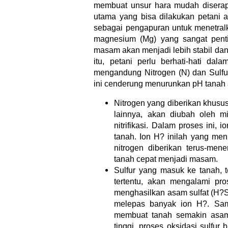
membuat unsur hara mudah disera
utama yang bisa dilakukan petani 
sebagai pengapuran untuk menetral
magnesium (Mg) yang sangat pent
masam akan menjadi lebih stabil da
itu, petani perlu berhati-hati d
mengandung Nitrogen (N) dan Sulfu
ini cenderung menurunkan pH tanah 
Nitrogen yang diberikan khusu
lainnya, akan diubah oleh mi
nitrifikasi. Dalam proses ini
tanah. Ion H? inilah yang me
nitrogen diberikan terus-me
tanah cepat menjadi masam.
Sulfur yang masuk ke tanah, t
tertentu, akan mengalami pros
menghasilkan asam sulfat (H?
melepas banyak ion H?. Sama 
membuat tanah semakin asam.
tinggi, proses oksidasi sulfur