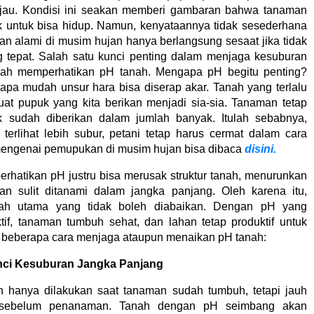
ijau. Kondisi ini seakan memberi gambaran bahwa tanaman
untuk bisa hidup. Namun, kenyataannya tidak sesederhana
an alami di musim hujan hanya berlangsung sesaat jika tidak
 tepat. Salah satu kunci penting dalam menjaga kesuburan
lah memperhatikan pH tanah. Mengapa pH begitu penting?
pa mudah unsur hara bisa diserap akar. Tanah yang terlalu
at pupuk yang kita berikan menjadi sia-sia. Tanaman tetap
k sudah diberikan dalam jumlah banyak. Itulah sebabnya,
erlihat lebih subur, petani tetap harus cermat dalam cara
ngenai pemupukan di musim hujan bisa dibaca
disini.
hatikan pH justru bisa merusak struktur tanah, menurunkan
an sulit ditanami dalam jangka panjang. Oleh karena itu,
ah utama yang tidak boleh diabaikan. Dengan pH yang
tif, tanaman tumbuh sehat, dan lahan tetap produktif untuk
n beberapa cara menjaga ataupun menaikan pH tanah:
nci Kesuburan Jangka Panjang
 hanya dilakukan saat tanaman sudah tumbuh, tetapi jauh
ak sebelum penanaman. Tanah dengan pH seimbang akan