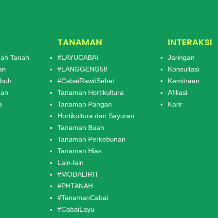
TANAMAN
INTERAKSI
ah Tanah
#LAYUCABAI
Jaringan
an
#LANGGENG58
Konsultasi
mbuh
#CabaiRawitSehat
Kemitraan
man
Tanaman Hortikultura
Afiliasi
a
Tanaman Pangan
Karir
Hortikultura dan Sayuran
Tanaman Buah
Tanaman Perkebunan
Tanaman Hias
Lain-lain
#MODALIRIT
#PHTANAH
#TanamanCabai
#CabaiLayu