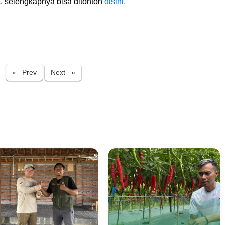
t, selengkapnya bisa ditonton
disini.
Previous
Next
« Prev
Next »