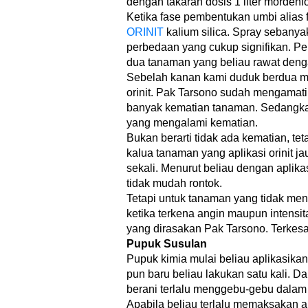
dengan takaran dosis 1 liter mordenfol
Ketika fase pembentukan umbi alias 
ORINIT
kalium silica. Spray sebany
perbedaan yang cukup signifikan. Pem
dua tanaman yang beliau rawat deng
Sebelah kanan kami duduk berdua me
orinit. Pak Tarsono sudah mengamati,
banyak kematian tanaman. Sedangkan
yang mengalami kematian.
Bukan berarti tidak ada kematian, t
kalua tanaman yang aplikasi orinit j
sekali. Menurut beliau dengan aplika
tidak mudah rontok.
Tetapi untuk tanaman yang tidak men
ketika terkena angin maupun intensi
yang dirasakan Pak Tarsono. Terkes
Pupuk Susulan
Pupuk kimia mulai beliau aplikasikan
pun baru beliau lakukan satu kali. Da
berani terlalu menggebu-gebu dalam a
Apabila beliau terlalu memaksakan a