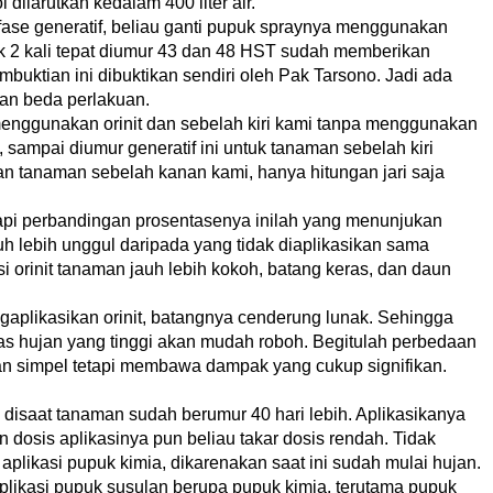
 dilarutkan kedalam 400 liter air.
fase generatif, beliau ganti pupuk spraynya menggunakan
ak 2 kali tepat diumur 43 dan 48 HST sudah memberikan
buktian ini dibuktikan sendiri oleh Pak Tarsono. Jadi ada
an beda perlakuan.
nggunakan orinit dan sebelah kiri kami tanpa menggunakan
 sampai diumur generatif ini untuk tanaman sebelah kiri
 tanaman sebelah kanan kami, hanya hitungan jari saja
etapi perbandingan prosentasenya inilah yang menunjukan
auh lebih unggul daripada yang tidak diaplikasikan sama
si orinit tanaman jauh lebih kokoh, batang keras, dan daun
gaplikasikan orinit, batangnya cenderung lunak. Sehingga
tas hujan yang tinggi akan mudah roboh. Begitulah perbedaan
an simpel tetapi membawa dampak yang cukup signifikan.
 disaat tanaman sudah berumur 40 hari lebih. Aplikasikanya
n dosis aplikasinya pun beliau takar dosis rendah. Tidak
plikasi pupuk kimia, dikarenakan saat ini sudah mulai hujan.
plikasi pupuk susulan berupa pupuk kimia, terutama pupuk