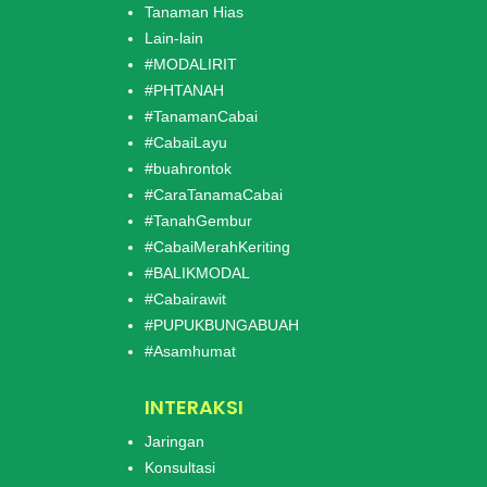
Tanaman Hias
Lain-lain
#MODALIRIT
#PHTANAH
#TanamanCabai
#CabaiLayu
#buahrontok
#CaraTanamaCabai
#TanahGembur
#CabaiMerahKeriting
#BALIKMODAL
#Cabairawit
#PUPUKBUNGABUAH
#Asamhumat
INTERAKSI
Jaringan
Konsultasi