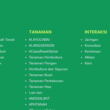
TANAMAN
INTERAKSI
ah Tanah
#LAYUCABAI
Jaringan
an
#LANGGENG58
Konsultasi
mbuh
#CabaiRawitSehat
Kemitraan
man
Tanaman Hortikultura
Afiliasi
a
Tanaman Pangan
Karir
Hortikultura dan Sayuran
Tanaman Buah
Tanaman Perkebunan
Tanaman Hias
Lain-lain
#MODALIRIT
#PHTANAH