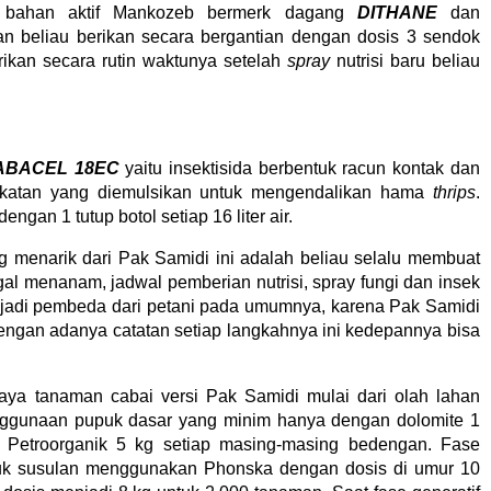
 bahan aktif Mankozeb bermerk dagang
DITHANE
dan
an beliau berikan secara bergantian dengan dosis 3 sendok
berikan secara rutin waktunya setelah
spray
nutrisi baru beliau
ABACEL 18EC
yaitu insektisida berbentuk racun kontak dan
katan yang diemulsikan untuk mengendalikan hama
thrips
.
ngan 1 tutup botol setiap 16 liter air.
ng menarik dari Pak Samidi ini adalah beliau selalu membuat
ggal menanam, jadwal pemberian nutrisi, spray fungi dan insek
njadi pembeda dari petani pada umumnya, karena Pak Samidi
engan adanya catatan setiap langkahnya ini kedepannya bisa
daya tanaman cabai versi Pak Samidi mulai dari olah lahan
nggunaan pupuk dasar yang minim hanya dengan dolomite 1
 Petroorganik 5 kg setiap masing-masing bedengan. Fase
puk susulan menggunakan Phonska dengan dosis di umur 10