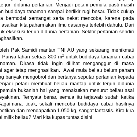
erjun didunia pertanian. Menjadi petani pemula pasti masih
 budidaya tanaman sampai berfikir rugi besar. Tidak cukup
uga bermodal semangat serta nekat mencoba, karena pada
asalkan kita paham akan ilmu dasarnya terlebih dahulu. Dari
uk eksekusi terjun didunia pertanian. Sektor pertanian sendiri
ghasilkan.
 oleh Pak Samidi mantan TNI AU yang sekarang menikmati
2
. Punya lahan seluas 800 m
untuk budidaya tanaman cabai
naman. Dirasa tidak ingin dilihat menganggur di masa
ani agar tetap menghasilkan. Awal mula beliau belum paham
ring banyak mengobrol dan bertanya seputar pertanian kepada
njadi petani membuat beliau mantap untuk terjun didunia
i pemula bukanlah hal yang menakutkan menurut beliau asal
akinan. Ternyata benar, semua itu terjawab sudah ketika
agaimana tidak, sekali mencoba budidaya cabai hasilnya
etikan dan mendapatkan 1.050 kg, sangat fantastis. Kira-kira
lik beliau? Mari kita kupas tuntas disini.