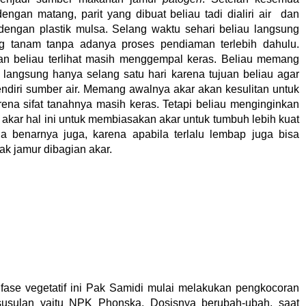
engan matang, parit yang dibuat beliau tadi dialiri air dan
p dengan plastik mulsa. Selang waktu sehari beliau langsung
g tanam tanpa adanya proses pendiaman terlebih dahulu.
han beliau terlihat masih menggempal keras. Beliau memang
angsung hanya selang satu hari karena tujuan beliau agar
endiri sumber air. Memang awalnya akar akan kesulitan untuk
ena sifat tanahnya masih keras. Tetapi beliau menginginkan
 akar hal ini untuk membiasakan akar untuk tumbuh lebih kuat
ada benarnya juga, karena apabila terlalu lembap juga bisa
k jamur dibagian akar.
fase vegetatif ini Pak Samidi mulai melakukan pengkocoran
usulan yaitu NPK Phonska. Dosisnya berubah-ubah, saat