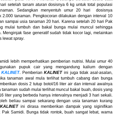
ri setelah tanam aturan dosisnya 6 kg untuk total populasi
anaman. Sedangkan menyentuh umur 20 hari dosisnya
k 2.000 tanaman. Pengkocoran dilakukan dengan interval 10
kan sampai usia tanaman 20 hari. Karena setelah 20 hari Pak
ng mulai tumbuh dan bakal bunga mulai muncul sehingga
 Menginjak fase generatif sudah tidak kocor lagi, melainkan
as lewat
spray
.
Samidi lebih memperhatikan pemberian nutrisi. Mulai umur 40
enggunakan pupuk cair yang mengandung kalium dengan
u
KALINET
. Pemberian
KALINET
ini juga tidak asal-asalan,
tika tanaman awal mula terlihat tumbuh cabang dan bunga
erikan dosis 2 tutup botol/16 liter air dan interval awalnya
a tanaman sudah mulai terlihat muncul bakal buah, dosis yang
16 liter yang berbeda hanya intervalnya menjadi 3 hari sekali.
 oleh beliau sampai sekarang dengan usia tanaman kurang
n
KALINET
ini dirasa memberikan dampak yang siginifikan
 Pak Samidi. Bunga tidak rontok, buah sangat lebat, warna