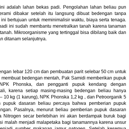
ni adalah lahan bekas padi. Pengolahan lahan beliau pun
erami dibakar setelah itu langsung dibuat bedengan tanpa
 ini bertujuan untuk meminimalisir waktu, biaya serta tenaga.
 padi ini sudah membantu menetralkan tanah karena tanaman
 tanah. Mikroorganisme yang tertinggal bisa dibilang baik dan
n ditanam selanjutnya.
ngan lebar 120 cm dan pembuatan parit selebar 50 cm untuk
lah membuat bedengan mentah, Pak Samidi memberikan pupuk
, NPK Phonska, dan pengganti pupuk kendang dengan
ekali, karena setiap masing-masing bedengan beliau hanya
– 10 kg (1 karung), NPK Phonska 1,2 kg , dan Petroorganik 5
ian pupuk dasaran beliau percaya bahwa pemberian pupuk
angan. Pasalnya, menurut beliau pemberian pupuk dasaran
Nitrogen secar berlebihan ini akan berdampak buruk bagi
si malah menjadi malapetaka bagi tanamannya karena unsur
 menjadi sumber makanan jamur
patogen
. Setelah kesemua