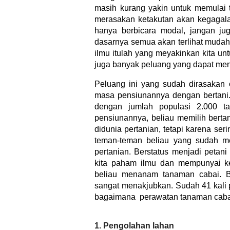
masih kurang yakin untuk memulai t
merasakan ketakutan akan kegagalan
hanya berbicara modal, jangan j
dasarnya semua akan terlihat mudah 
ilmu itulah yang meyakinkan kita unt
juga banyak peluang yang dapat men
Peluang ini yang sudah dirasakan
masa pensiunannya dengan bertani
dengan jumlah populasi 2.000 ta
pensiunannya, beliau memilih bert
didunia pertanian, tetapi karena se
teman-teman beliau yang sudah me
pertanian. Berstatus menjadi petan
kita paham ilmu dan mempunyai key
beliau menanam tanaman cabai. B
sangat menakjubkan. Sudah 41 kali p
bagaimana perawatan tanaman cabai mi
1. Pengolahan lahan