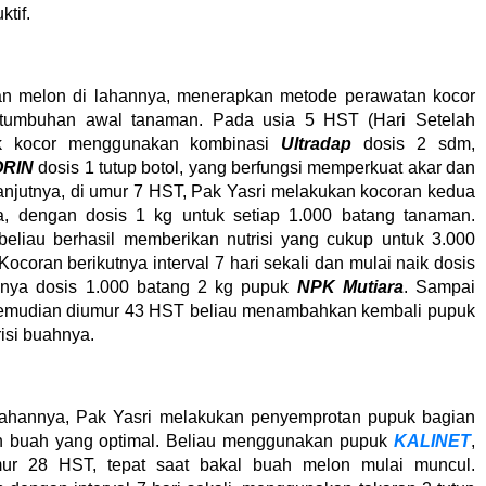
tif.
an melon di lahannya, menerapkan metode perawatan kocor
rtumbuhan awal tanaman. Pada usia 5 HST (Hari Setelah
uk kocor menggunakan kombinasi
Ultradap
dosis 2 sdm,
ORIN
dosis 1 tutup botol, yang berfungsi memperkuat akar dan
jutnya, di umur 7 HST, Pak Yasri melakukan kocoran kedua
 dengan dosis 1 kg untuk setiap 1.000 batang tanaman.
liau berhasil memberikan nutrisi yang cukup untuk 3.000
coran berikutnya interval 7 hari sekali dan mulai naik dosis
anya dosis 1.000 batang 2 kg pupuk
NPK Mutiara
. Sampai
kemudian diumur 43 HST beliau menambahkan kembali pupuk
isi buahnya.
ahannya, Pak Yasri melakukan penyemprotan pupuk bagian
n buah yang optimal. Beliau menggunakan pupuk
KALINET
,
mur 28 HST, tepat saat bakal buah melon mulai muncul.