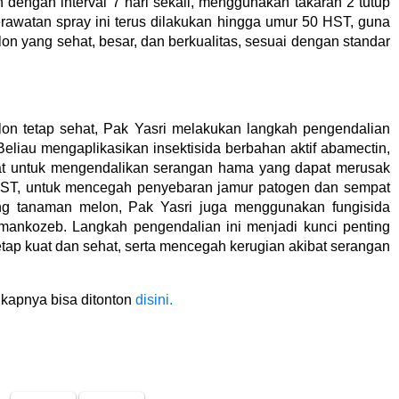
 dengan interval 7 hari sekali, menggunakan takaran 2 tutup
. Perawatan spray ini terus dilakukan hingga umur 50 HST, guna
yang sehat, besar, dan berkualitas, sesuai dengan standar
n tetap sehat, Pak Yasri melakukan langkah pengendalian
eliau mengaplikasikan insektisida berbahan aktif abamectin,
at untuk mengendalikan serangan hama yang dapat merusak
HST, untuk mencegah penyebaran jamur patogen dan sempat
ng tanaman melon, Pak Yasri juga menggunakan fungisida
 mankozeb. Langkah pengendalian ini menjadi kunci penting
ap kuat dan sehat, serta mencegah kerugian akibat serangan
ngkapnya bisa ditonton
disini.