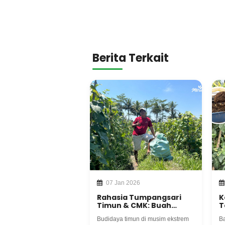
Berita Terkait
07 Jan 2026
Rahasia Tumpangsari
K
Timun & CMK: Buah
T
Besar, Panen Melimpah
d
Budidaya timun di musim ekstrem
Ba
Hingga 10 Ton
T