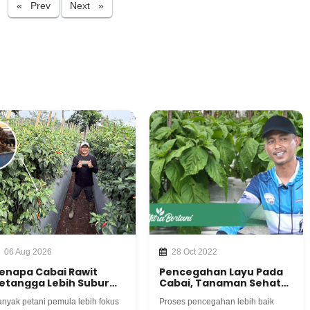
Previous
Next
« Prev
Next »
06 Aug 2026
28 Oct 2022
enapa Cabai Rawit
Pencegahan Layu Pada
etangga Lebih Subur
Cabai, Tanaman Sehat
an Minim Penyakit?
dengan Olah Lahan yang
nyak petani pemula lebih fokus
Proses pencegahan lebih baik
ernyata Rahasianya
Tepat