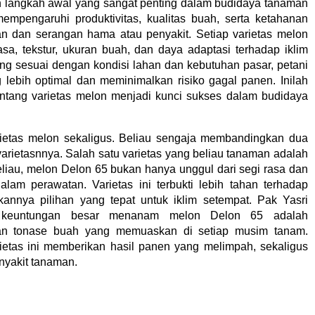
n langkah awal yang sangat penting dalam budidaya tanaman
empengaruhi produktivitas, kualitas buah, serta ketahanan
an dan serangan hama atau penyakit. Setiap varietas melon
 rasa, tekstur, ukuran buah, dan daya adaptasi terhadap iklim
ang sesuai dengan kondisi lahan dan kebutuhan pasar, petani
lebih optimal dan meminimalkan risiko gagal panen. Inilah
ang varietas melon menjadi kunci sukses dalam budidaya
rietas melon sekaligus. Beliau sengaja membandingkan dua
varietasnnya. Salah satu varietas yang beliau tanaman adalah
eliau, melon Delon 65 bukan hanya unggul dari segi rasa dan
alam perawatan. Varietas ini terbukti lebih tahan terhadap
kannya pilihan yang tepat untuk iklim setempat. Pak Yasri
 keuntungan besar menanam melon Delon 65 adalah
ngan tonase buah yang memuaskan di setiap musim tanam.
rietas ini memberikan hasil panen yang melimpah, sekaligus
enyakit tanaman.