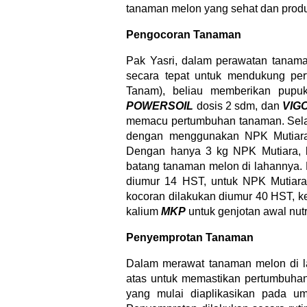
tanaman melon yang sehat dan produk
Pengocoran Tanaman
Pak Yasri, dalam perawatan tanam
secara tepat untuk mendukung pe
Tanam), beliau memberikan pup
POWERSOIL
dosis 2 sdm, dan
VIG
memacu pertumbuhan tanaman. Selan
dengan menggunakan NPK Mutiara,
Dengan hanya 3 kg NPK Mutiara, be
batang tanaman melon di lahannya. Ko
diumur 14 HST, untuk NPK Mutiar
kocoran dilakukan diumur 40 HST, 
kalium
MKP
untuk genjotan awal nutr
Penyemprotan Tanaman
Dalam merawat tanaman melon di l
atas untuk memastikan pertumbuha
yang mulai diaplikasikan pada u