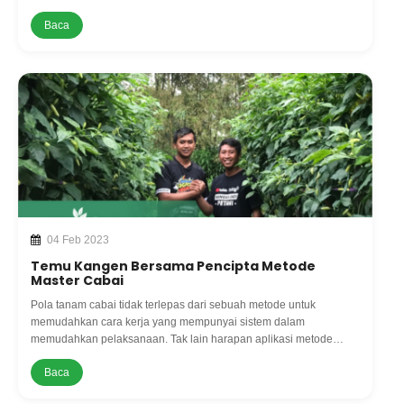
kelayuan, busuk batang, dan antraknosa berkembang dengan
Baca
cepat. Namun pen
04 Feb 2023
Temu Kangen Bersama Pencipta Metode
Master Cabai
Pola tanam cabai tidak terlepas dari sebuah metode untuk
memudahkan cara kerja yang mempunyai sistem dalam
memudahkan pelaksanaan. Tak lain harapan aplikasi metode
dalam berbudidaya tanaman cabai adalah untuk menghasilkan
Baca
tanaman yang optimal dimana hasi