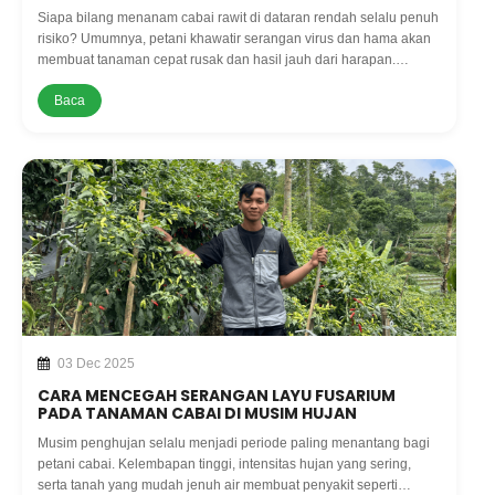
Rendah
Siapa bilang menanam cabai rawit di dataran rendah selalu penuh
risiko? Umumnya, petani khawatir serangan virus dan hama akan
membuat tanaman cepat rusak dan hasil jauh dari harapan.
Namun, pengalaman Mbah Wiyan dari Kecamatan Margasari,
Baca
Kabupaten Tegal,
03 Dec 2025
CARA MENCEGAH SERANGAN LAYU FUSARIUM
PADA TANAMAN CABAI DI MUSIM HUJAN
Musim penghujan selalu menjadi periode paling menantang bagi
petani cabai. Kelembapan tinggi, intensitas hujan yang sering,
serta tanah yang mudah jenuh air membuat penyakit seperti